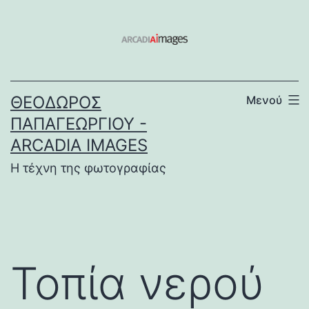
Μετάβαση
σε
περιεχόμενο
ΘΕΌΔΩΡΟΣ
Μενού
ΠΑΠΑΓΕΩΡΓΊΟΥ -
ARCADIA IMAGES
Η τέχνη της φωτογραφίας
Τοπία νερού