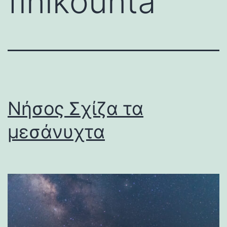
finikounta
Νήσος Σχίζα τα
μεσάνυχτα