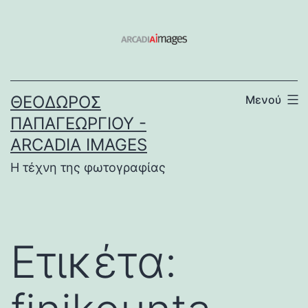
Μετάβαση
σε
περιεχόμενο
ΘΕΌΔΩΡΟΣ
Μενού
ΠΑΠΑΓΕΩΡΓΊΟΥ -
ARCADIA IMAGES
Η τέχνη της φωτογραφίας
Ετικέτα: