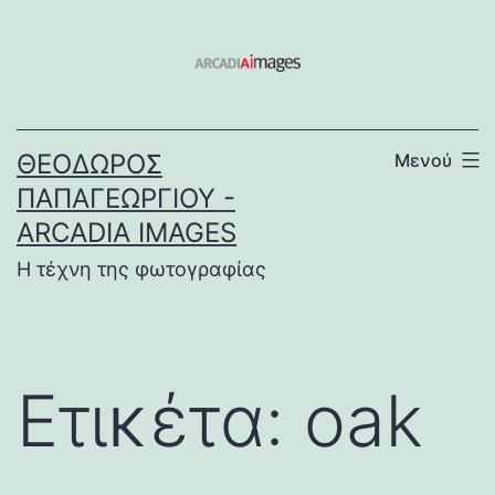
Μετάβαση
σε
περιεχόμενο
ΘΕΌΔΩΡΟΣ
Μενού
ΠΑΠΑΓΕΩΡΓΊΟΥ -
ARCADIA IMAGES
Η τέχνη της φωτογραφίας
Ετικέτα:
oak