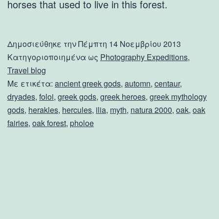
horses that used to live in this forest.
Δημοσιεύθηκε την
Πέμπτη 14 Νοεμβρίου 2013
Κατηγοριοποιημένα ως
Photography Expeditions
,
Travel blog
Με ετικέτα:
ancient greek gods
,
automn
,
centaur
,
dryades
,
foloi
,
greek gods
,
greek heroes
,
greek mythology
gods
,
herakles
,
hercules
,
ilia
,
myth
,
natura 2000
,
oak
,
oak
fairies
,
oak forest
,
pholoe