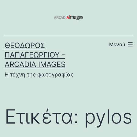
Μετάβαση
σε
περιεχόμενο
ΘΕΌΔΩΡΟΣ
Μενού
ΠΑΠΑΓΕΩΡΓΊΟΥ -
ARCADIA IMAGES
Η τέχνη της φωτογραφίας
Ετικέτα:
pylos