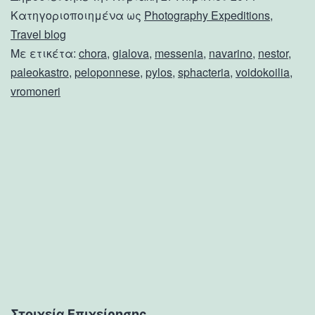
Κατηγοριοποιημένα ως
Photography Expeditions
,
Travel blog
Με ετικέτα:
chora
,
gialova
,
messenia
,
navarino
,
nestor
,
paleokastro
,
peloponnese
,
pylos
,
sphacteria
,
voidokoilia
,
vromoneri
Στοιχεία Επιχείρησης