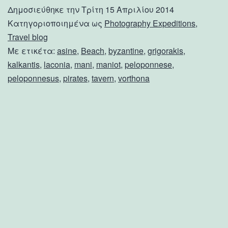
Δημοσιεύθηκε την
Τρίτη 15 Απριλίου 2014
Κατηγοριοποιημένα ως
Photography Expeditions
,
Travel blog
Με ετικέτα:
asine
,
Beach
,
byzantine
,
grigorakis
,
kalkantis
,
laconia
,
mani
,
maniot
,
peloponnese
,
peloponnesus
,
pirates
,
tavern
,
vorthona