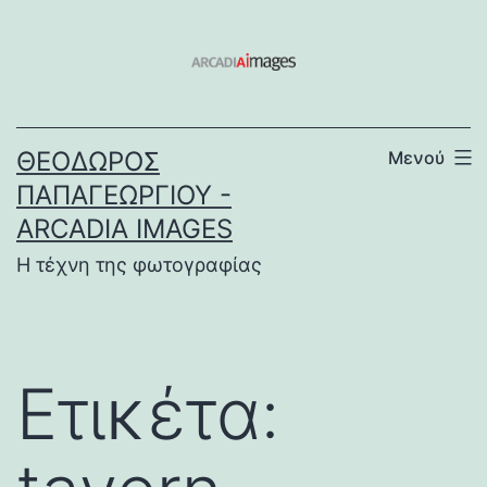
Μετάβαση
σε
περιεχόμενο
ΘΕΌΔΩΡΟΣ
Μενού
ΠΑΠΑΓΕΩΡΓΊΟΥ -
ARCADIA IMAGES
Η τέχνη της φωτογραφίας
Ετικέτα: