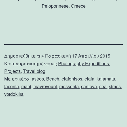
Peloponnese, Greece
Δημοσιεύθηκε την
Παρασκευή 17 Απριλίου 2015
Κατηγοριοποιημένα ως
Photography Expeditions
,
Projects
,
Travel blog
Με ετικέτα:
astros
,
Beach
,
elafonisos
,
elaia
,
kalamata
,
laconia
,
mani
,
mavrovouni
,
messenia
,
santova
,
sea
,
simos
,
voidokilia