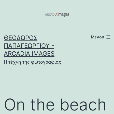
Μετάβαση
σε
περιεχόμενο
ΘΕΌΔΩΡΟΣ
Μενού
ΠΑΠΑΓΕΩΡΓΊΟΥ -
ARCADIA IMAGES
Η τέχνη της φωτογραφίας
On the beach