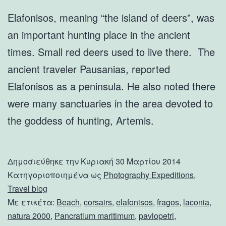
Elafonisos, meaning “the island of deers”, was
an important hunting place in the ancient
times. Small red deers used to live there. The
ancient traveler Pausanias, reported
Elafonisos as a peninsula. He also noted there
were many sanctuaries in the area devoted to
the goddess of hunting, Artemis.
Δημοσιεύθηκε την
Κυριακή 30 Μαρτίου 2014
Κατηγοριοποιημένα ως
Photography Expeditions
,
Travel blog
Με ετικέτα:
Beach
,
corsairs
,
elafonisos
,
fragos
,
laconia
,
natura 2000
,
Pancratium maritimum
,
pavlopetri
,