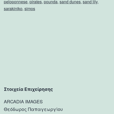
peloponnese
,
pirates
,
pounda
,
sand dunes
,
sand lily
,
sarakiniko
,
simos
Στοιχεία Επιχείρησης
ARCADIA IMAGES
Θεόδωρος Παπαγεωργίου