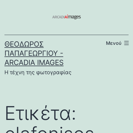
Μετάβαση
σε
περιεχόμενο
ΘΕΌΔΩΡΟΣ
Μενού
ΠΑΠΑΓΕΩΡΓΊΟΥ -
ARCADIA IMAGES
Η τέχνη της φωτογραφίας
Ετικέτα: