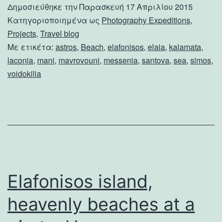
Δημοσιεύθηκε την
Παρασκευή 17 Απριλίου 2015
Κατηγοριοποιημένα ως
Photography Expeditions
,
Projects
,
Travel blog
Με ετικέτα:
astros
,
Beach
,
elafonisos
,
elaia
,
kalamata
,
laconia
,
mani
,
mavrovouni
,
messenia
,
santova
,
sea
,
simos
,
voidokilia
Elafonisos island,
heavenly beaches at a