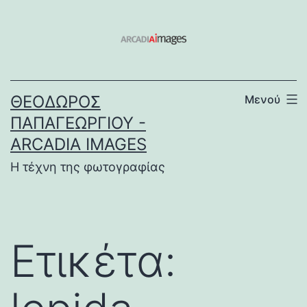
Μετάβαση
σε
περιεχόμενο
ΘΕΌΔΩΡΟΣ
Μενού
ΠΑΠΑΓΕΩΡΓΊΟΥ -
ARCADIA IMAGES
Η τέχνη της φωτογραφίας
Ετικέτα: