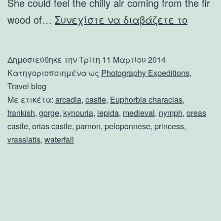
She could feel the chilly air coming from the fir
Orea’s
wood of…
Συνεχίστε να διαβάζετε το
Frankis
Castle
Δημοσιεύθηκε την
Τρίτη 11 Μαρτίου 2014
and
Κατηγοριοποιημένα ως
Photography Expeditions
,
Lepida
Travel blog
Με ετικέτα:
arcadia
,
castle
,
Euphorbia characias
,
Waterfa
frankish
,
gorge
,
kynouria
,
lepida
,
medieval
,
nymph
,
oreas
castle
,
orias castle
,
parnon
,
peloponnese
,
princess
,
vrassiatis
,
waterfall