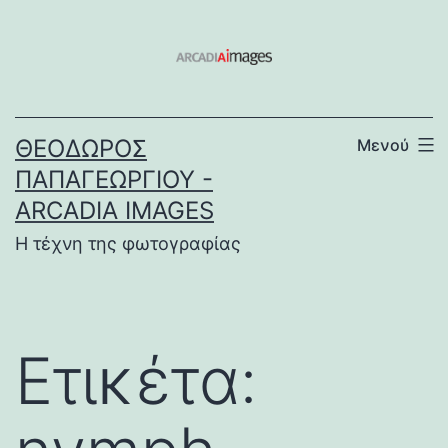
Μετάβαση
σε
περιεχόμενο
ΘΕΌΔΩΡΟΣ
Μενού
ΠΑΠΑΓΕΩΡΓΊΟΥ -
ARCADIA IMAGES
Η τέχνη της φωτογραφίας
Ετικέτα: