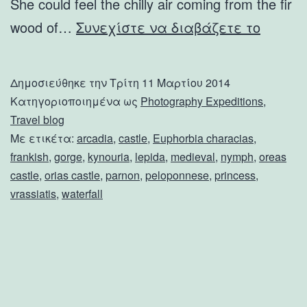
She could feel the chilly air coming from the fir
Orea’s
wood of…
Συνεχίστε να διαβάζετε το
Frankis
Castle
Δημοσιεύθηκε την
Τρίτη 11 Μαρτίου 2014
and
Κατηγοριοποιημένα ως
Photography Expeditions
,
Lepida
Travel blog
Με ετικέτα:
arcadia
,
castle
,
Euphorbia characias
,
Waterfa
frankish
,
gorge
,
kynouria
,
lepida
,
medieval
,
nymph
,
oreas
castle
,
orias castle
,
parnon
,
peloponnese
,
princess
,
vrassiatis
,
waterfall